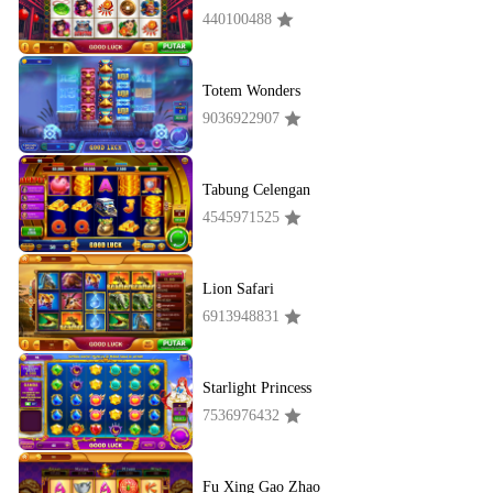
440100488
Totem Wonders
9036922907
Tabung Celengan
4545971525
Lion Safari
6913948831
Starlight Princess
7536976432
Fu Xing Gao Zhao