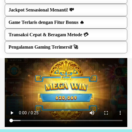
Jackpot Sensasional Menanti! 💸
Game Terlaris dengan Fitur Bonus 🔥
Transaksi Cepat & Beragam Metode 💳
Pengalaman Gaming Terimersif 🚀