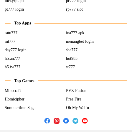
luckyrp apk
pc777 login
pt777 login
rp777 slot
Top Apps
satu777
ina777 apk
mt777
menangbet login
day777 login
she777
h5.an777
hot985
h5.iw777
st777
Top Games
Minecraft
PVZ Fusion
Homicipher
Free Fire
Summertime Saga
Oh My Waifu